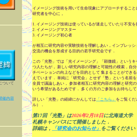
イメージング技術を用いて生命現象にアプローチすること
研究者を中心に，
1. イメージング技術は使っているが迷走していたり不安
2. イメージングマスター
3. イメージング初心者
が相互に研究内容や実験技術を理解しあい，インプレッシ
交流の機会を形成する目的の若手研究会です．
この「光塾」では「光イメージング」「顕微鏡」というキ
つ人たちが， 新しい研究内容の理解と可能性の模索，自
チベーションの向上などを目的として 集まることができ
えています． 単純に「研究会」とせず「塾」という名前
について
全員で議論しあい， 参加者相互に研究内容の理解と研究
いう希望があるためです． 多くの方のご参加をお待ちし
開催内容
詳しい「光塾」の経緯にかんしては
「こちら」
をご覧くだ
ル）．
第17回「光塾」は
2026年2月18日
に北海道大学
札幌キャンパスにて開催しました．
詳細は，
「研究会のお知らせ」
をご覧ください