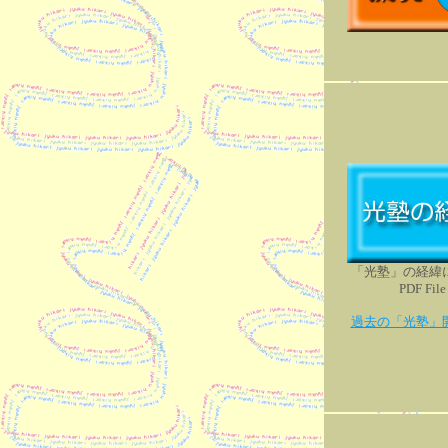
「光塾」の経緯
PDF File
過去の「光塾」